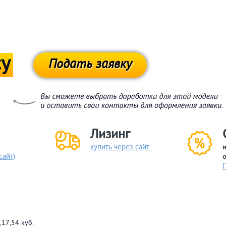
су
Подать заявку
Лизинг
купить через сайт
и
сайт)
о
,17,54 куб.