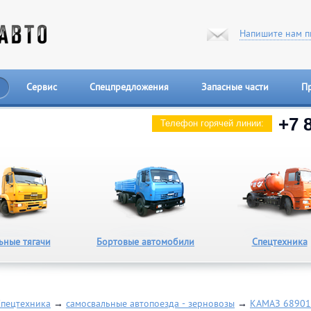
Напишите нам п
Сервис
Спецпредложения
Запасные части
П
+7 
Телефон горячей линии:
ьные тягачи
Бортовые автомобили
Спецтехника
Спецтехника
→
самосвальные автопоезда - зерновозы
→
КАМАЗ 68901