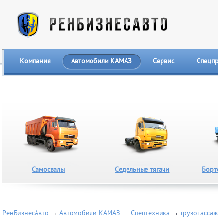
Компания
Автомобили КАМАЗ
Сервис
Спецп
Самосвалы
Седельные тягачи
Борт
РенБизнесАвто
→
Автомобили КАМАЗ
→
Спецтехника
→
грузопасса