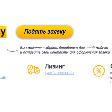
су
Подать заявку
Лизинг
купить через сайт
и
сайт)
о