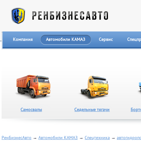
Компания
Автомобили КАМАЗ
Сервис
Спецп
Самосвалы
Седельные тягачи
Борт
РенБизнесАвто
→
Автомобили КАМАЗ
→
Спецтехника
→
автогидроп